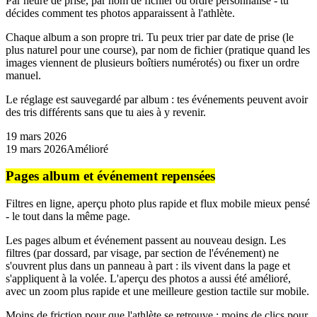
Par heure de prise, par nom de fichier ou ordre personnalisé - tu
décides comment tes photos apparaissent à l'athlète.
Chaque album a son propre tri. Tu peux trier par date de prise (le
plus naturel pour une course), par nom de fichier (pratique quand les
images viennent de plusieurs boîtiers numérotés) ou fixer un ordre
manuel.
Le réglage est sauvegardé par album : tes événements peuvent avoir
des tris différents sans que tu aies à y revenir.
19 mars 2026
19 mars 2026
Amélioré
Pages album et événement repensées
Filtres en ligne, aperçu photo plus rapide et flux mobile mieux pensé
- le tout dans la même page.
Les pages album et événement passent au nouveau design. Les
filtres (par dossard, par visage, par section de l'événement) ne
s'ouvrent plus dans un panneau à part : ils vivent dans la page et
s'appliquent à la volée. L'aperçu des photos a aussi été amélioré,
avec un zoom plus rapide et une meilleure gestion tactile sur mobile.
Moins de friction pour que l'athlète se retrouve ; moins de clics pour