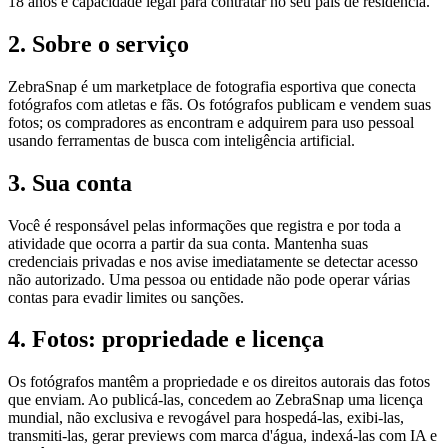
18 anos e capacidade legal para contratar no seu país de residência.
2
.
Sobre o serviço
ZebraSnap é um marketplace de fotografia esportiva que conecta
fotógrafos com atletas e fãs. Os fotógrafos publicam e vendem suas
fotos; os compradores as encontram e adquirem para uso pessoal
usando ferramentas de busca com inteligência artificial.
3
.
Sua conta
Você é responsável pelas informações que registra e por toda a
atividade que ocorra a partir da sua conta. Mantenha suas
credenciais privadas e nos avise imediatamente se detectar acesso
não autorizado. Uma pessoa ou entidade não pode operar várias
contas para evadir limites ou sanções.
4
.
Fotos: propriedade e licença
Os fotógrafos mantêm a propriedade e os direitos autorais das fotos
que enviam. Ao publicá-las, concedem ao ZebraSnap uma licença
mundial, não exclusiva e revogável para hospedá-las, exibi-las,
transmiti-las, gerar previews com marca d'água, indexá-las com IA e