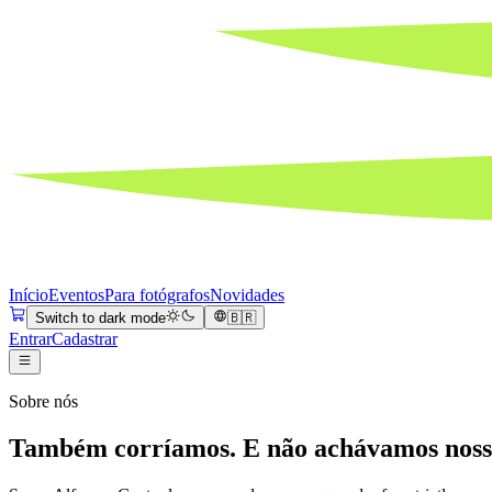
Início
Eventos
Para fotógrafos
Novidades
Switch to dark mode
🇧🇷
Entrar
Cadastrar
Sobre nós
Também corríamos. E não achávamos nossa