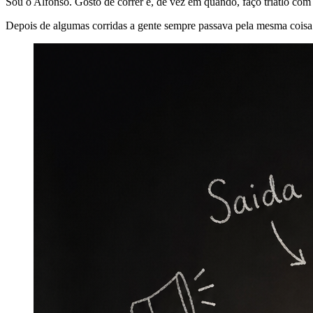
Sou o Alfonso. Gosto de correr e, de vez em quando, faço triatlo com
Depois de algumas corridas a gente sempre passava pela mesma coisa: 