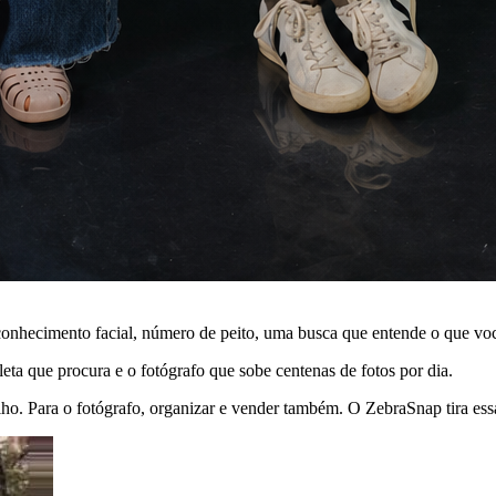
onhecimento facial, número de peito, uma busca que entende o que voc
leta que procura e o fotógrafo que sobe centenas de fotos por dia.
lho. Para o fotógrafo, organizar e vender também. O ZebraSnap tira essa f