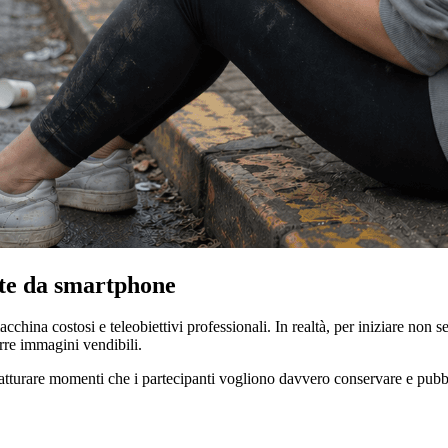
ate da smartphone
cchina costosi e teleobiettivi professionali. In realtà, per iniziare non
rre immagini vendibili.
a catturare momenti che i partecipanti vogliono davvero conservare e pubbl