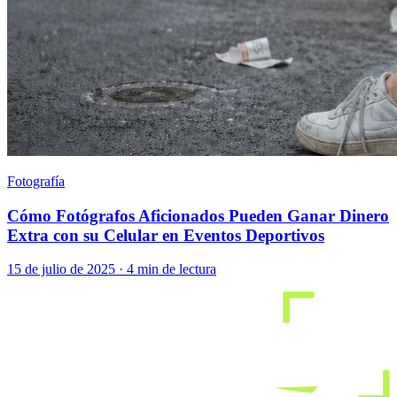
Fotografía
Cómo Fotógrafos Aficionados Pueden Ganar Dinero
Extra con su Celular en Eventos Deportivos
15 de julio de 2025
·
4 min de lectura