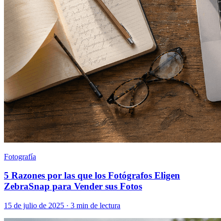
Fotografía
5 Razones por las que los Fotógrafos Eligen
ZebraSnap para Vender sus Fotos
15 de julio de 2025
·
3 min de lectura