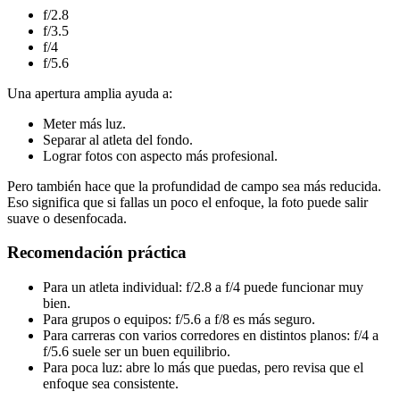
f/2.8
f/3.5
f/4
f/5.6
Una apertura amplia ayuda a:
Meter más luz.
Separar al atleta del fondo.
Lograr fotos con aspecto más profesional.
Pero también hace que la profundidad de campo sea más reducida.
Eso significa que si fallas un poco el enfoque, la foto puede salir
suave o desenfocada.
Recomendación práctica
Para un atleta individual: f/2.8 a f/4 puede funcionar muy
bien.
Para grupos o equipos: f/5.6 a f/8 es más seguro.
Para carreras con varios corredores en distintos planos: f/4 a
f/5.6 suele ser un buen equilibrio.
Para poca luz: abre lo más que puedas, pero revisa que el
enfoque sea consistente.